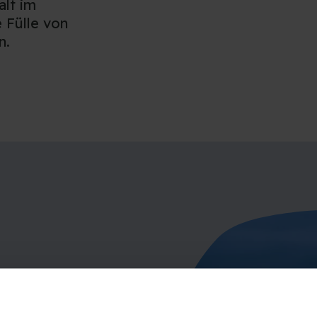
alt im
 Fülle von
n.
g sein, aber mit
em Geburtstag,