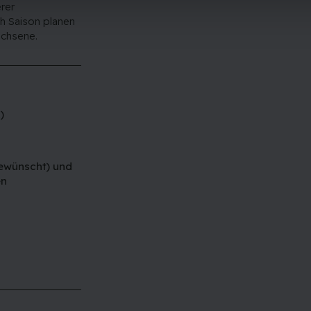
rer
ch Saison planen
achsene.
)
gewünscht) und
en