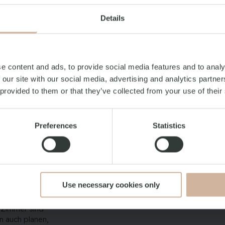
it oder einem
Details
nn einen
n - im Herzen
gang vom
e content and ads, to provide social media features and to analy
yptoteket, der
 our site with our social media, advertising and analytics partn
uptbahnhof
 provided to them or that they’ve collected from your use of their
en Kopenhagen
n, um ein
Preferences
Statistics
icht auf die
oder andere
karten für Tivoli
Use necessary cookies only
dass Sie leicht
n, wenn Sie hier
 Zimmer sind
n auch planen,