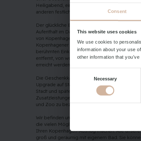
Heiligabend, einer Empfangsfeier, einer Hochze
Consent
anderen festlichen Anlass verbreiten.
Der glückliche Empfänger der Geschenkkarte ka
Aufenthalt im Danhostel Copenhagen City buche
This website uses cookies
von Kopenhagen und nur einen kurzen Spazier
We use cookies to personalis
Kopenhagener Kanal, den Tivoli-Gärten, dem Gl
information about your use of
berühmten Einkaufsstraße Strøget und dem Ha
other information that you’ve
entfernt, von wo aus der Rest des wundervoll
erreicht werden kann.
Consent
Die Geschenkkarte kann auch verwendet werde
Necessary
Selection
Upgrade auf Standard+ Zimmer mit schöner Auss
Stadt und späten Check-out, Frühstücksbuffet 
Zusatzleistungen wie Fahrradverleih oder Eintritts
und Zoo zu bezahlen.
Wir befinden uns im Herzen von Kopenhagen, so
die vielen Möglichkeiten der Stadt nutzen könne
Ihren Kopenhagen-Ausflug machen. Alle unsere
groß und geräumig mit eigenem Bad. Sie könne