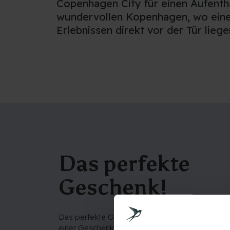
Copenhagen City für einen Aufenth
wundervollen Kopenhagen, wo eine
Erlebnissen direkt vor der Tür liege
Das perfekte
Geschenk!
Das perfekte Geschenk zu finden, kann schwieri
einer Geschenkkarte können Sie Freude zu ein