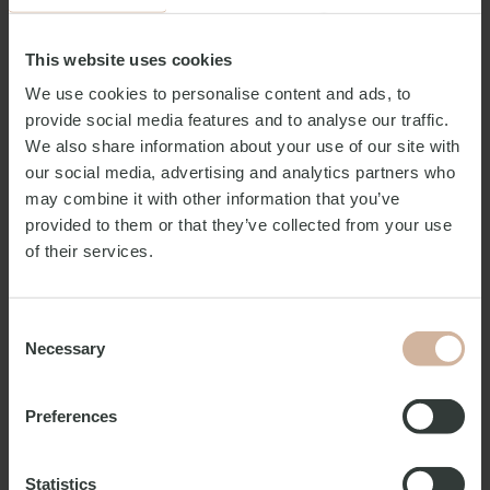
This website uses cookies
Foto: Nader Moini
We use cookies to personalise content and ads, to
provide social media features and to analyse our traffic.
Ein Fest des Lichts und der
We also share information about your use of our site with
our social media, advertising and analytics partners who
Kreativität
may combine it with other information that you’ve
provided to them or that they’ve collected from your use
of their services.
Drei Wochen lang im Februar kannst du in die Magie des
Copenhagen Light Festivals eintauchen, wenn die
Straßen durch die Zusammenarbeit von Künstlern,
Consent
Designern und Gastgebern in lebendigen Farben,
Necessary
faszinierenden Formen und grenzenloser Fantasie
Selection
erstrahlen. Erlebe eine Welt bezaubernder Lichtkunst –
von dynamischen Lichtshows über interaktive
Preferences
Installationen, Skulpturen und projizierte Kunstwerke.
Spaziere durch die Straßen und Parks der Stadt und lass
Statistics