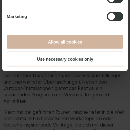
dich von kreativen und innovativen Lichtinstallationen
verzaubern, die eine einzigartige und atmosphärische
Stimmung schaffen. Während einige Installationen
Marketing
außerhalb des Stadtzentrums zu finden sind, befindet
sich die Mehrheit entlang einer Route im Herzen
Kopenhagens, die dank einer Übersichtskarte auf der
Festival-Website leicht erkundet werden kann.
Allow all cookies
Das Festival integriert Lichtkunst nahtlos in
Kopenhagens öffentliche Räume und verwandelt
Use necessary cookies only
Spazierwege entlang der Kanäle, historische Plätze und
versteckte Gassen in dynamische Leinwände voller
farbenfroher Darstellungen, interaktiver Ausstellungen
und unerwarteter Überraschungen. Neben den
Outdoor-Installationen bietet das Festival ein
spannendes Programm mit Veranstaltungen und
Aktivitäten.
Mach mit bei geführten Touren, tauche tiefer in die Welt
der Lichtkunst mit praktischen Workshops ein oder
besuche inspirierende Vorträge, die sich mit dieser