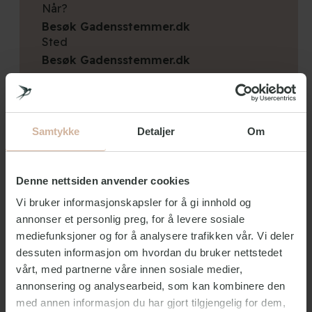
Når?
Besøk Gadensstemmer.dk
Sted
Besøk Gadensstemmer.dk
Samtykke
Detaljer
Om
Les mer og bestill billetten din her
Denne nettsiden anvender cookies
Vi bruker informasjonskapsler for å gi innhold og
annonser et personlig preg, for å levere sosiale
Opplev København på en spesiell måte! "Gatens
mediefunksjoner og for å analysere trafikken vår. Vi deler
stemmer" tilbyr både enkeltbilletter og gruppeturer - for
dessuten informasjon om hvordan du bruker nettstedet
eksempel for klassen din, teamet ditt, vennegruppen
din, nettverket ditt eller arbeidsplassen din.
vårt, med partnerne våre innen sosiale medier,
annonsering og analysearbeid, som kan kombinere den
Les mer om hver guide og deres historie på
med annen informasjon du har gjort tilgjengelig for dem,
Gadensstemmer.dk
.