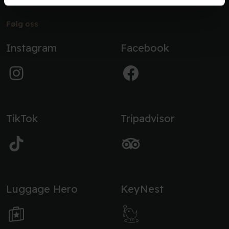
Følg oss
Instagram
Facebook
TikTok
Tripadvisor
Luggage Hero
KeyNest