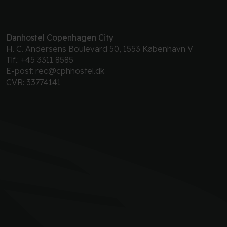
Danhostel Copenhagen City
H. C. Andersens Boulevard 50, 1553 København V
Tlf.:
+45 3311 8585
E-post:
rec@cphhostel.dk
CVR: 33774141