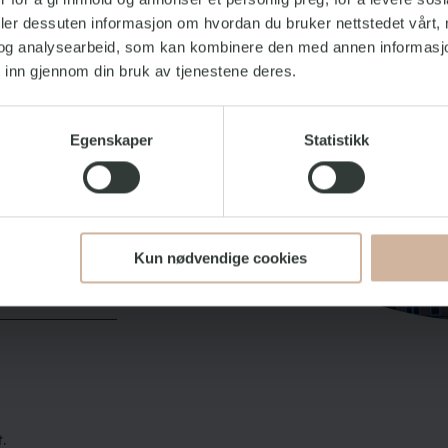
tiske
deler dessuten informasjon om hvordan du bruker nettstedet vårt,
og analysearbeid, som kan kombinere den med annen informasjon d
radering til
 inn gjennom din bruk av tjenestene deres.
n utsjekking,
eller
Egenskaper
Statistikk
enkelt kan nyte
res getaway. Alle
og avhengig av
e barn og
lling av våre
Kun nødvendige cookies
.