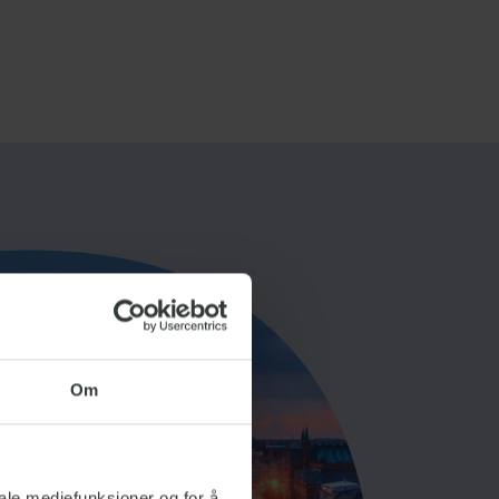
Om
iale mediefunksjoner og for å