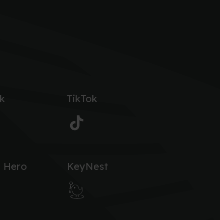
k
TikTok
 Hero
KeyNest