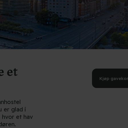
 et
Kjøp gavekort
anhostel
 er glad i
 hvor et hav
døren.