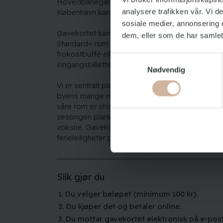
Hovedbanegården, hvorfra resten av den fantas
analysere trafikken vår. Vi 
København kan oppleves.
sosiale medier, annonsering 
Gavekortet kan også brukes til å betale for oppg
dem, eller som de har samlet
Standard+ rom med flott utsikt over byen og se
frokostbuffé eller andre tillegg som sykkelutleie 
Samtykkevalg
inngangsbilletter til Tivoli og Zoo.
Nødvendig
Vi er sentralt plassert i København, slik at dere 
byens mange muligheter når dere bor her på de
våre rom er store og romslige med eget bad, 
sesongen planlegger vi ulike aktiviteter for båd
voksne. Gavekortet kan også benyttes ved besti
ferieleiligheter på 17. etasje.
Slik gjør du
1. Du velger beløpet (minimum 100 kr).
2. Du kjøper det og betaler online.
3. Du mottar gavekortet elektronisk på e-post