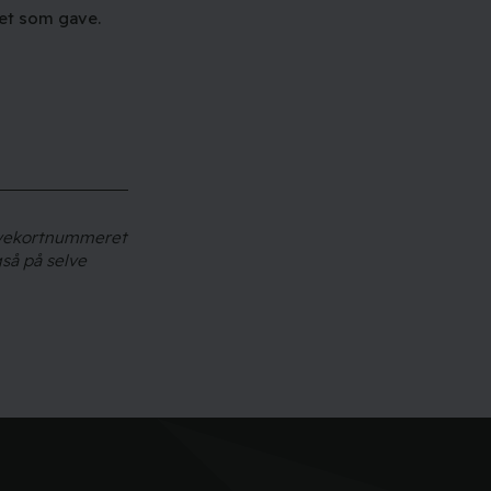
det som gave.
gavekortnummeret
gså på selve