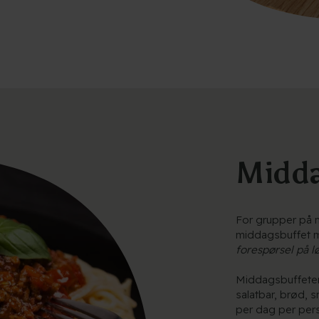
Midda
For grupper på m
middagsbuffet m
forespørsel på l
Middagsbuffeten 
salatbar, brød, 
per dag per per