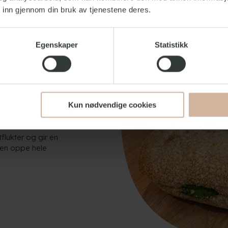
 inn gjennom din bruk av tjenestene deres.
gde lunchpakker
ne lunsj og heller
Egenskaper
Statistikk
by på.
wich, et stykke
Kun nødvendige cookies
 DKK per person
flukter og gir en
ien oppe hele