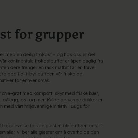
st for grupper
rter med en deilig frokost – og hos oss er det
Vår kontinentale frokostbuffet er åpen daglig fra
Enten dere trenger en rask matbit før en travel
dere god tid, tilbyr buffeen vår friske og
nativer for enhver smak.
 chia-grøt med kompott, skyr med friske bær,
ød, pålegg, ost og mer! Kalde og varme drikker er
 med vårt miljøvennlige initiativ "Bugs for
tt opplevelse for alle gjester, blir buffeen bestilt
tervaller. Vi ber alle gjester om å overholde den