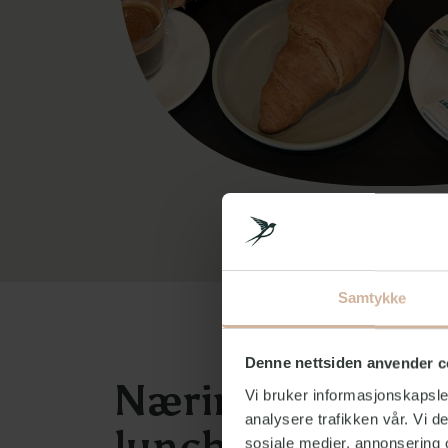
Samtykke
Denne nettsiden anvender c
Næringsrike
Vi bruker informasjonskapsler
analysere trafikken vår. Vi 
lunchpakker
sosiale medier, annonsering 