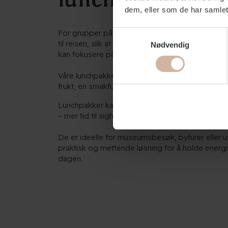
dem, eller som de har samlet
For grupper på 20 eller flere tilbyr vi hjemmela
Samtykkevalg
til reisen, slik at dere slipper å bruke tid på å fin
Nødvendig
kan fokusere på å utforske alt København har å 
Våre lunchpakker inkluderer en fersk smurt sand
frukt, en smakfull snack og en flaske vann.
Lunchpakker kan bestilles på hverdager for 75
– mer tid til sightseeing!
De er ideelle for museumsbesøk, byturer eller ut
praktisk og mettende løsning for å holde energ
dagen.