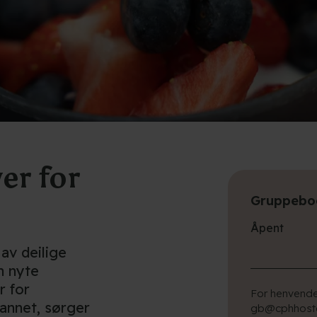
er for
Gruppeboo
Åpent
 av deilige
an nyte
r for
For henvendel
 annet, sørger
gb@cphhostel