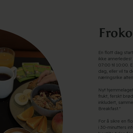
Froko
En flott dag sta
ikke annerledes! 
07:00 til 10:00. 
dag, eller vil ta 
næringsrike alter
Nyt hjemmelaget
frukt, ferskt br
inkludert, sammen
Breakfast."
For å sikre en flo
i 30-minutters in