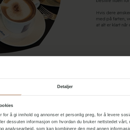
bestilte tiden for
Hvis dere ønsker
med på farten, v
at alt er klart når
Detaljer
ookies
 for å gi innhold og annonser et personlig preg, for å levere sos
deler dessuten informasjon om hvordan du bruker nettstedet vårt,
og analysearbeid, som kan kombinere den med annen informasjon d