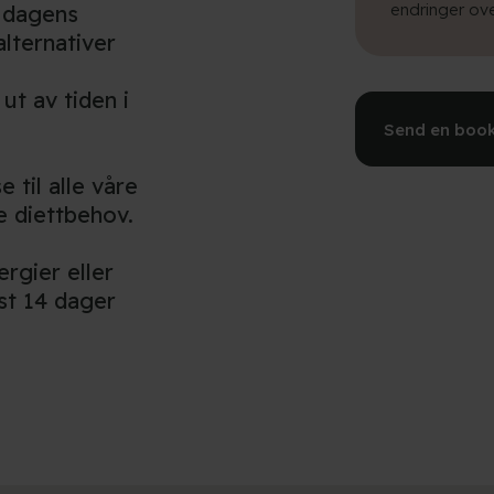
endringer ove
r dagens
alternativer
t av tiden i
Send en book
e til alle våre
le diettbehov.
rgier eller
st 14 dager