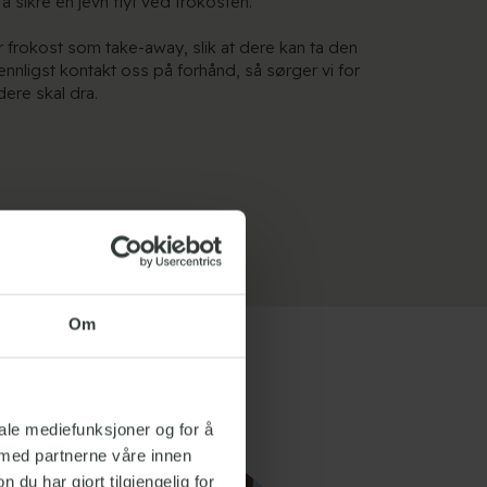
 å sikre en jevn flyt ved frokosten.
 frokost som take-away, slik at dere kan ta den
ennligst kontakt oss på forhånd, så sørger vi for
 dere skal dra.
Om
iale mediefunksjoner og for å
 med partnerne våre innen
u har gjort tilgjengelig for