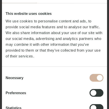
This website uses cookies
We use cookies to personalise content and ads, to
provide social media features and to analyse our traffic.
We also share information about your use of our site with
our social media, advertising and analytics partners who
may combine it with other information that you’ve
provided to them or that they’ve collected from your use
Vermietung verschiedener
of their services.
Gegenstände
An der Rezeption können Sie verschiedene
Consent
Gegenstände mieten, die Sie während Ihres
Necessary
Selection
Aufenthalts bei uns benötigen könnten. Dazu gehören
Haartrockner, Bügelbretter, Vorhängeschlösser,
Fahrräder, Regenschirme, Kinderwagen und mehr.
Preferences
Wenn Sie eines der unten aufgeführten Artikel mieten
Mehr lesen
möchten, fragen Sie bitte an der Rezeption nach.
Statistics