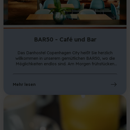
BAR50 - Café und Bar
Das Danhostel Copenhagen City heißt Sie herzlich
willkommen in unserem gemütlichen BAR50, wo die
Möglichkeiten endlos sind. Am Morgen frühstücken
unsere Hostelgäste hier. Tagsüber fungiert die Bar als
Café und verwandelt sich abends in eine schöne und
atmosphärische Bar. Unser freundliches Personal steht
Mehr lesen
Ihnen zur Verfügung, ob Sie eine gute Tasse Kaffee,
Snacks, Getränke, Cocktails oder ein kühles Fassbier
benötigen.