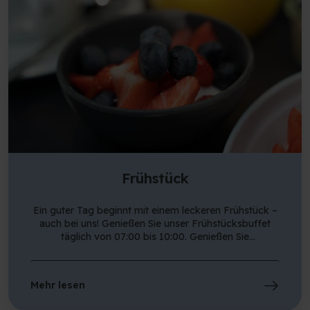
Frühstück
Ein guter Tag beginnt mit einem leckeren Frühstück –
auch bei uns! Genießen Sie unser Frühstücksbuffet
täglich von 07:00 bis 10:00. Genießen Sie
hausgemachte Chia-Brei mit Kompott, Skyr mit
frischen Beeren, Obst und Gemüse, frisch gebackenes
Brot und vieles mehr! Ebenfalls enthalten sind heiße
Mehr lesen
und kalte Getränke sowie unsere nachhaltige Initiative
„Bugs for Breakfast". Das Buffet beinhaltet eine