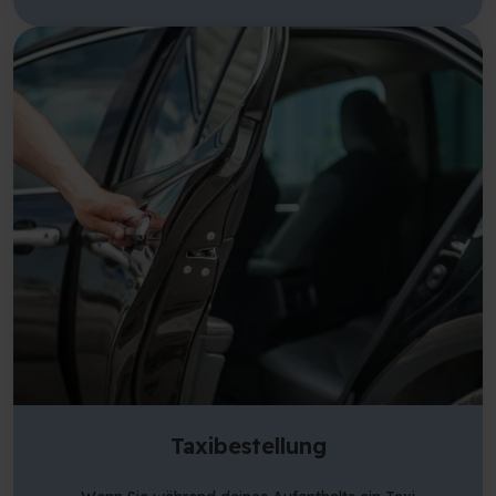
Lobby deponieren können. Wenn Sie ein Wohnung
gebucht haben, liegen in den Wohnungen bereits
Bettwäsche und Handtücher für Sie bereit. Gerne
machen wir auch das Bett für Sie! Die Stofftaschen mit
Bettwäsche müssen beim Check-out in unseren
Depotschränken/Transportwagen in der Lobby
zurückgegeben werden. Die Stofftaschen werden aus
recycelten Textilien hergestellt, was ihnen ein neues
Leben gibt. Wenn Sie die Stofftasche zurückgeben,
helfen Sie uns, den Plastikmüll in der Umwelt zu
reduzieren. Zusätzliche Bettwäsche und Handtücher
können jederzeit an der Rezeption gemietet werden.
Bitte beachten Sie, dass Schlafsäcke nicht benutzt
werden dürfen und dass bei Nichtbenutzung der
Bettwäsche eine Gebühr von 500 DKK pro Person
erhoben wird.
Taxibestellung