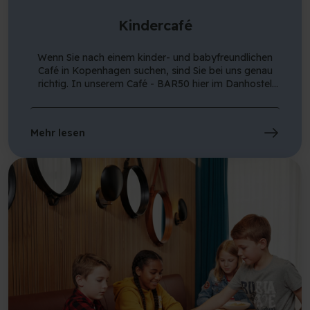
Kindercafé
Wenn Sie nach einem kinder- und babyfreundlichen
Café in Kopenhagen suchen, sind Sie bei uns genau
richtig. In unserem Café - BAR50 hier im Danhostel
Copenhagen City - ist immer Platz für Kinder jeden
Alters. Im Café haben wir eine Spielecke, die auf
Anfrage an der Bar eingerichtet wird, und es gibt auch
Mehr lesen
einen Spielbereich im Keller. Müttergruppen sind
ebenfalls herzlich willkommen, wenn Sie nach einer
langen Nacht keine Lust haben, Kuchen zu backen
und Obstspieße zu schneiden (weitere Informationen
finden Sie am Ende der Seite). Mit anderen Worten -
hier ist Platz für alle! Wir haben Hochstühle,
kinderfreundliche Speisen und Getränke sowie
Wickelmöglichkeiten. Und wenn Sie Babynahrung
oder Fläschchen erwärmen müssen, können wir Ihnen
dabei helfen. Sie dürfen Ihr Baby gerne stillen - und es
gibt Platz, um den Kinderwagen hereinzubringen. An
beiden Eingängen - von der Straße und zum Café -
gibt es Rampen.