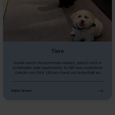
Tiere
Hunde sind in Privatzimmern erlaubt, jedoch nicht in
Schlafsälen oder Apartments. Es fällt eine zusätzliche
Gebühr von DKK 150 pro Hund und Aufenthalt an
(maximale Dauer von 7 Tagen. Danach kostet es DKK
150 pro Woche). Sie können einen Hund ganz einfach
als Add-on direkt während des Buchungsvorgangs
Mehr lesen
hinzufügen, wenn Sie Ihren Aufenthalt hier auf der
Website buchen. Andere Tiere sind in der
Jugendherberge nicht gestattet. Wenn Sie also einen
Hamster, eine Katze, eine Schildkröte oder etwas
anderes haben, bitten wir Sie freundlich, es zu Hause