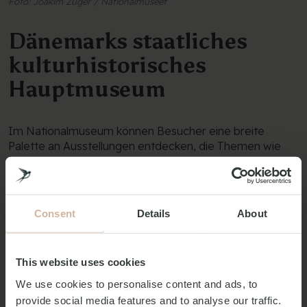
Foto: Joakim Züger / Nationalmuseet
Dänemarks staatliches
kulturhistorisches
Hauptmuseum
Im Nationalmuseum können Besucher eine breite
Palette an Ausstellungen entdecken, die Themen wie
die Wikingerzeit, das Mittelalter, die Reformation, die
Renaissance und vieles mehr umfassen. Mit einer
beeindruckenden Sammlung von Artefakten,
Kunstwerken und Objekten aus der Antike bis zur
Consent
Details
About
Neuzeit vermittelt das Nationalmuseum einen
tiefgehenden Einblick in die Vergangenheit und
Entwicklung des Landes.
This website uses cookies
Das Nationalmuseum beherbergt einige der
We use cookies to personalise content and ads, to
wertvollsten und spektakulärsten Schätze der Welt,
provide social media features and to analyse our traffic.