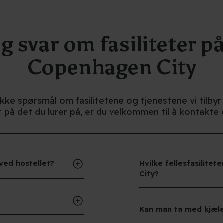
igitale resepsjonist Lia hvis
du ønsker taxihjelp.
g svar om fasiliteter p
Copenhagen City
ekke spørsmål om fasilitetene og tjenestene vi til
et på det du lurer på, er du velkommen til å kontakt
ved hostellet?
Hvilke fellesfasilite
City?
Kan man ta med kjæl