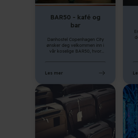
BAR50 - kafé og
bar
E
d
Danhostel Copenhagen City
ønsker deg velkommen inn i
f
vår koselige BAR50, hvor
mulighetene er mange. Om
h
morgenen spiser våre
hostelgjester frokost her. I
Les mer
Le
løpet av dagtid fungerer
baren som en kafé, mens den
I
om kvelden forvandles til en
herlig og stemningsfull bar.
b
Vårt vennlige personale står
klare til å ta imot deg, enten
du trenger en god kopp
k
kaffe, snacks, drinker,
cocktails eller en kald fatøl.