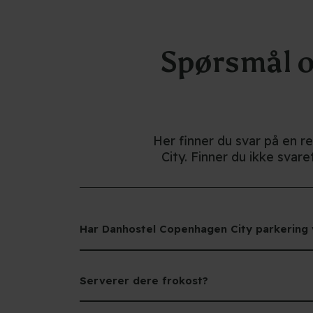
d
oppbevaringsskap/vogner i
lobbyen ved avreise.
Muleposene er laget av
kasserte tekstiler som
Spørsmål o
dermed får nytt liv, og når du
returnerer muleposen, hjelper
du oss med å skåne miljøet
for store mengder plastavfall.
Ekstra sengetøy og håndklær
kan alltid leies i resepsjonen.
Her finner du svar på en r
Vi gjør oppmerksom på at
City. Finner du ikke svar
soveposer ikke kan brukes,
og det påløper en avgift på
500 kr per person hvis
sengetøy ikke benyttes på
sengene.
Har Danhostel Copenhagen City parkering 
Serverer dere frokost?