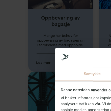
Oppbevaring av
bagasje
Mange har behov for
N
oppbevaring av bagasjen sin
f
i forbindelse med oppholdet
k
her hos oss. Les her om våre
fa
muligheter for oppbevaring
du
av bagasje både før, under
e
Les mer
Le
og etter oppholdet ditt.
Go
t
Samtykke
v
Denne nettsiden anvender c
Vi bruker informasjonskapsler
analysere trafikken vår. Vi 
sosiale medier, annonsering 