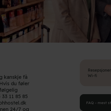
Resepsjone
Wi-fi
og kanskje få
Hvis du føler
følgelig
 33 11 85 85
phhostel.dk
FAQ - mest st
jonen 24/7 og