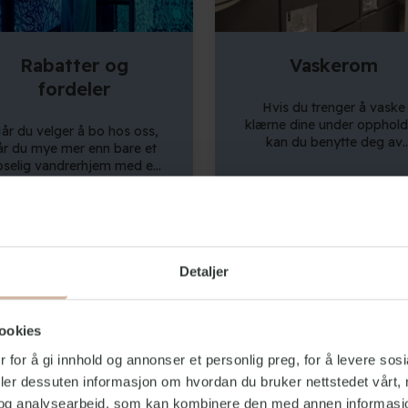
samarbeid med Copenhag
Bicycles.
Rabatter og
Vaskerom
fordeler
Hvis du trenger å vaske
klærne dine under opphold
år du velger å bo hos oss,
kan du benytte deg av
år du mye mer enn bare et
vaskerommet vårt i
oselig vandrerhjem med en
underetasjen. Vi har
ntastisk beliggenhet. Visste
vaskemaskiner og
 at våre gjester også nyter
tørketromler i første etasj
n rekke eksklusive fordeler,
og disse kan leies for et
s mer
Les mer
som rabatter på Tivoli og
mindre beløp. Betaling skje
Boat, og mye mer? Ta en
resepsjonen.
itt på listen over partnerne
Detaljer
åre og se hva du kan glede
deg over under ditt neste
opphold!
ookies
 for å gi innhold og annonser et personlig preg, for å levere sos
deler dessuten informasjon om hvordan du bruker nettstedet vårt,
og analysearbeid, som kan kombinere den med annen informasjon d