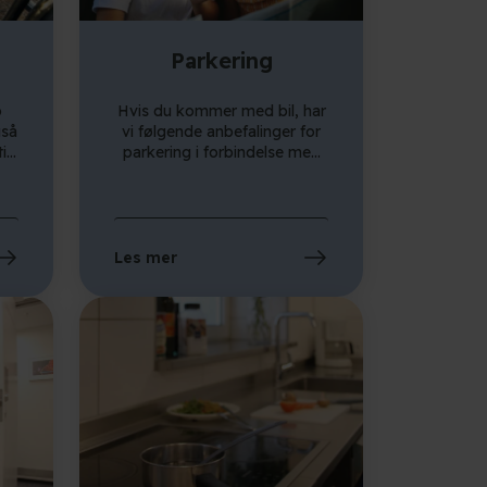
Parkering
o
Hvis du kommer med bil, har
gså
vi følgende anbefalinger for
tig
parkering i forbindelse med
g
oppholdet på Danhostel
 du
Copenhagen City. Vennligst
merk deg at vi befinner oss i
r
en miljøsone, som har
spesielle regler for dieselbiler.
Les mer
r
ed
å
jo
v
ut
n