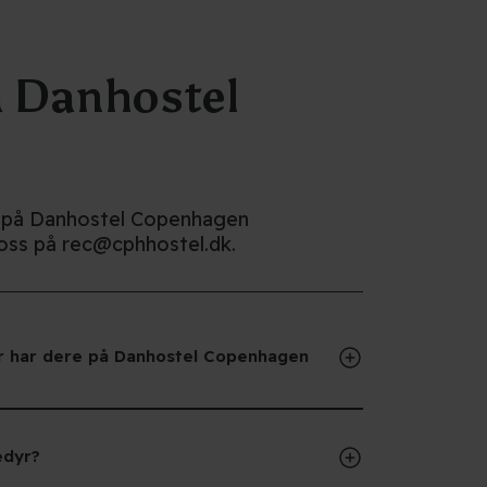
vi deg la den bli hjemme.
å Danhostel
byr på Danhostel Copenhagen
e oss på rec@cphhostel.dk.
ter har dere på Danhostel Copenhagen
edyr?