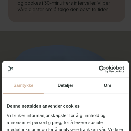
og bookes i 30-minutters intervaller. Vi ber
våre gjester om å følge den bestilte tiden.
Samtykke
Detaljer
Om
Denne nettsiden anvender cookies
Vi bruker informasjonskapsler for å gi innhold og
annonser et personlig preg, for å levere sosiale
mediefunksjoner og for å analysere trafikken vår. Vi deler