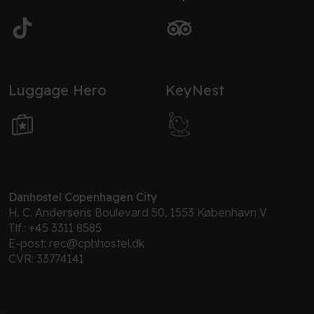
Luggage Hero
KeyNest
Danhostel Copenhagen City
H. C. Andersens Boulevard 50, 1553 København V
Tlf.:
+45 3311 8585
E-post:
rec@cphhostel.dk
CVR: 33774141