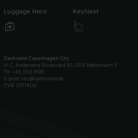
Luggage Hero
KeyNest
Danhostel Copenhagen City
H. C. Andersens Boulevard 50, 1553 København V
Tlf.:
+45 3311 8585
E-post:
rec@cphhostel.dk
CVR: 33774141