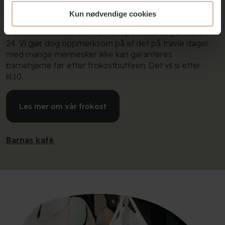
under og etter frokost, lunsj eller annet.
Kun nødvendige cookies
Vi har barnestoler, barnevennlig mat og drikke samt
stellefasiliteter. Kaféen vår har åpent alle dager fra kl. 7-
24. Vi gjør dog oppmerksom på at det på travle dager
med mange mennesker ikke kan garanteres
barnehjørne før etter frokostbuffeen. Det vil si etter
kl.10.
Les mer om vår frokost
Barnas kafé