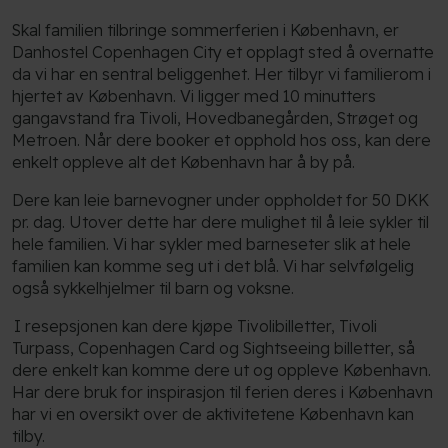
Skal familien tilbringe sommerferien i København, er
Danhostel Copenhagen City et opplagt sted å overnatte
da vi har en sentral beliggenhet. Her tilbyr vi familierom i
hjertet av København. Vi ligger med 10 minutters
gangavstand fra Tivoli, Hovedbanegården, Strøget og
Metroen. Når dere booker et opphold hos oss, kan dere
enkelt oppleve alt det København har å by på.
Dere kan leie barnevogner under oppholdet for 50 DKK
pr. dag. Utover dette har dere mulighet til å leie sykler til
hele familien. Vi har sykler med barneseter slik at hele
familien kan komme seg ut i det blå. Vi har selvfølgelig
også sykkelhjelmer til barn og voksne.
I resepsjonen kan dere kjøpe Tivolibilletter, Tivoli
Turpass, Copenhagen Card og Sightseeing billetter, så
dere enkelt kan komme dere ut og oppleve København.
Har dere bruk for inspirasjon til ferien deres i København
har vi en oversikt over de aktivitetene København kan
tilby.