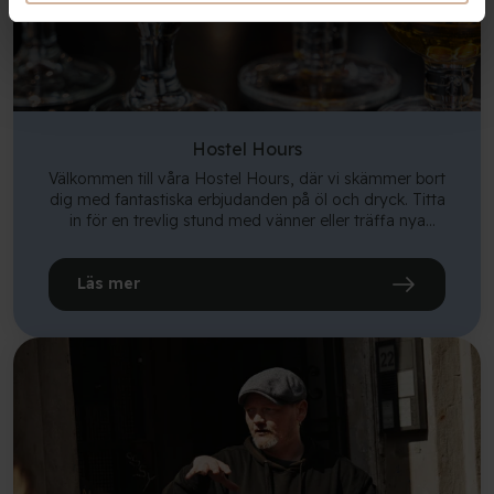
Hostel Hours
Välkommen till våra Hostel Hours, där vi skämmer bort
dig med fantastiska erbjudanden på öl och dryck. Titta
in för en trevlig stund med vänner eller träffa nya
människor över en kall öl eller två. Kom och njut av en
avslappnad atmosfär, bra priser och trevligt sällskap i
vårt café och bar, BAR50.
Läs mer
Vi ser fram emot att välkomna dig till en kväll fylld
med roliga och bra erbjudanden!
🍻 Njut av våra vandrarhemstider som erbjuder billig
öl! 🍻
Få en liten fatöl för 25 DKK eller en stor fatöl för
endast 35 DKK (Tuborg och Carlsberg).
Vi har vandrarhemstimmar två gånger om dagen,
varje dag. Den första är mellan 17.00 – 18.00, den
andra är kl 20.00 – 21.00!
Dessutom gäller erbjudandet under vandrarhemmets