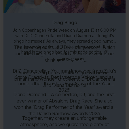
Drag Bingo
Join Copenhagen Pride Week on August 13 at 8:00 PM
with Di Di Cancerella and Diana Diamon as tonight's
bingo hostesses! As always, they spread good humor,
bad jokes, laughter, and tears when they put their
The evening costs 150 DKK per person*, which
hand in the bingo bag for this pride edition. 🌈
includes bingo cards and a delicious welcome
drink ❤️🧡💛💚💙💜
Di Di Cancerella – You may know her from Zulu’s
Your dazzling hosts for the night will be our
Store Dragdyst, Det Lyserøde Køkken, and as
brilliant and wonderful queens, Di Di Cancerella
none other than the Drag Artist of the Year
and Diana Diamond!
2023!
Diana Diamond – A comedian, DJ, and the first-
ever winner of Absalons Drag Race! She also
won the ‘Drag Performer of the Year’ award at
the Danish Rainbow Awards 2023.
Together, they create an unforgettable
atmosphere, and we guarantee plenty of