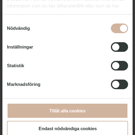
information som du har tillhandahållit eller som de har
Kulturnatten
samlat in när du har använt deras tjänster.
Låt dig svepas med av Köpenhamns pulserande
Samtyckesval
kulturliv under Kulturnatten – ett unikt evenemang i
Nödvändig
oktober då staden förvandlas för en enda kväll och
bjuder på ett överflöd av konst, musik, teater och
mycket mer mellan kl. 18.00 och 24.00.
Inställningar
Upptäck över 250 spännande och unika
Läs mer
kulturarrangemang som endast kan upplevas denna
kväll.
Statistik
Marknadsföring
Tillåt alla cookies
Endast nödvändiga cookies