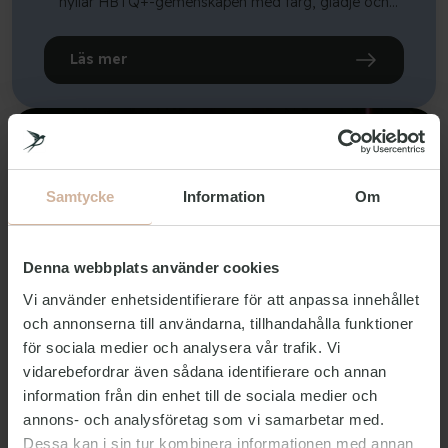
hyllar HBTQ+-gemenskapen med färg, glädje och
solidaritet och är en stark symbol för kärlek, acceptans
och stolthet.
Copenhagen Pride Week är öppen för alla, oavsett
Läs mer
bakgrund eller sexuell läggning. Oavsett om du är en
del av HBTQ+-gemenskapen eller vill visa ditt stöd för
jämlikhet och mångfald, möts du av en inkluderande
och festlig atmosfär.
Varje år i augusti äger Copenhagen Pride Week rum på
och runt Rådhuspladsen. Under veckan erbjuds ett
varierat program från måndag till söndag, med Pride-
Samtycke
Information
Om
paraden som höjdpunkt på lördagen.
Denna webbplats använder cookies
Vi använder enhetsidentifierare för att anpassa innehållet
och annonserna till användarna, tillhandahålla funktioner
för sociala medier och analysera vår trafik. Vi
vidarebefordrar även sådana identifierare och annan
information från din enhet till de sociala medier och
annons- och analysföretag som vi samarbetar med.
Dessa kan i sin tur kombinera informationen med annan