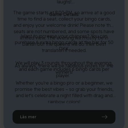
laughs!
The game starts at 8:00 PM, so arrive at a good
Game Details:
time to find a seat, collect your bingo cards,
and enjoy your welcome drink! Please note that
seats are not numbered, and some spots have
Want to increase your chances? You can
limited view. The evening will mostly be in
purchase 6 extra bingo cards at the bar for 50
Danish but the queens will do their best
DKK.
translation if needed.
We will play 3 rounds throughout the evening,
As always, there will be fabulous prizes for the
and each game includes 6 bingo cards per
winners!
player.
Whether you're a bingo pro or a beginner, we
promise the best vibes – so grab your friends,
and let's celebrate a night filled with drag and
rainbow colors!
*Tickets cannot be refunded.
Läs mer