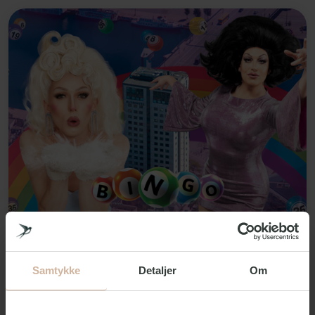
Samtykke
Detaljer
Om
Drag Bingo
Join Copenhagen Pride Week on August 13 at 8:00
PM with Di Di Cancerella and Diana Diamon as