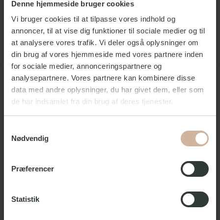
tonight's bingo hostesses! As always, they spread
Denne hjemmeside bruger cookies
good humor, bad jokes, laughter, and tears when they
Vi bruger cookies til at tilpasse vores indhold og
put their hand in the bingo bag for this pride edition.
🌈
Läs mer
annoncer, til at vise dig funktioner til sociale medier og til
at analysere vores trafik. Vi deler også oplysninger om
din brug af vores hjemmeside med vores partnere inden
for sociale medier, annonceringspartnere og
analysepartnere. Vores partnere kan kombinere disse
data med andre oplysninger, du har givet dem, eller som
de har indsamlet fra din brug af deres tjenester.
Samtykkevalg
Nødvendig
Præferencer
Statistik