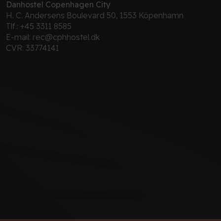
Danhostel Copenhagen City
H. C. Andersens Boulevard 50, 1553 Köpenhamn
Tlf.:
+45 3311 8585
E-mail:
rec@cphhostel.dk
CVR: 33774141