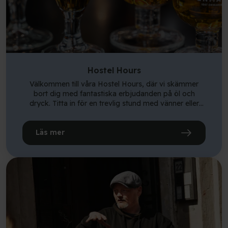
Hostel Hours
Välkommen till våra Hostel Hours, där vi skämmer
bort dig med fantastiska erbjudanden på öl och
dryck. Titta in för en trevlig stund med vänner eller
träffa nya människor över en kall öl eller två. Kom och
njut av en avslappnad atmosfär, bra priser och trevligt
sällskap i vårt café och bar, BAR50. Vi ser fram emot
Läs mer
att välkomna dig till en kväll fylld med roliga och bra
erbjudanden! 🍻 Njut av våra vandrarhemstider som
erbjuder billig öl! 🍻 Få en liten fatöl för 25 DKK eller
en stor fatöl för endast 35 DKK (Tuborg och
Carlsberg). Vi har vandrarhemstimmar två gånger om
dagen, varje dag. Den första är mellan 17.00 – 18.00,
den andra är kl 20.00 – 21.00! Dessutom gäller
erbjudandet under vandrarhemmets öppettider: 2
gilla-drinkar för 100 DKK (välj mellan Gin & Tonic,