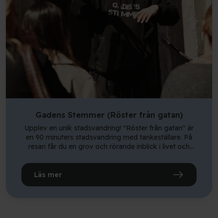
Rom & Cola eller Danhostel City) 5 flaskor Breezer för
160 DKK. 5 Tuborg Green öl på flaska för 100 DKK.
10 shots (liten sur eller gajol) för 100 DKK. Sätt dig i
baren med en underbar utsikt över kanalen, eller ta
med din öl och njut av en promenad runt staden. 🍺
Gadens Stemmer (Röster från gatan)
Upplev en unik stadsvandring! "Röster från gatan" är
en 90 minuters stadsvandring med tankeställare. På
resan får du en grov och rörande inblick i livet och
stadens underliv, kryddat med hopp, leenden och
optimism. Din guide delar, utifrån sin egen livshistoria,
insikt i teman som hemlöshet, missbruk, sexhandel,
Läs mer
institutionsvistelser och psykisk utsatthet. Turer startar
och slutar inom gångavstånd från vårt vandrarhem.