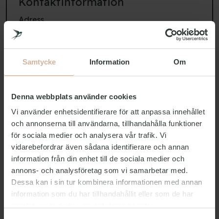
Kontaktinformation
Adress
Danhostel Copenhagen City
H. C. Andersens Boulevard 50
1553 Köpenhamn V
Samtycke
Information
Om
Reception
Denna webbplats använder cookies
Telefon
+45 3311 8585
E-post
rec@cphhostel.dk
Vi använder enhetsidentifierare för att anpassa innehållet
och annonserna till användarna, tillhandahålla funktioner
Öppet 24 timmar om
för sociala medier och analysera vår trafik. Vi
Öppettider
dygnet
vidarebefordrar även sådana identifierare och annan
information från din enhet till de sociala medier och
Gruppbokning – For mer enn 20 personer.
annons- och analysföretag som vi samarbetar med.
Dessa kan i sin tur kombinera informationen med annan
Telefon
+45 3318 8338
information som du har tillhandahållit eller som de har
E-post
gb@cphhostel.dk
samlat in när du har använt deras tjänster.