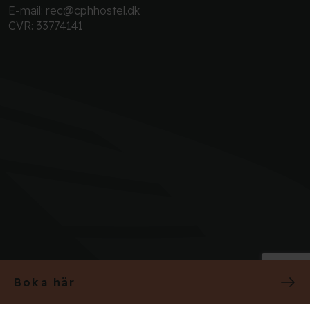
E-mail:
rec@cphhostel.dk
CVR: 33774141
Boka här