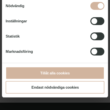
Samtyckesval
Måndag-fredag ​​kl 8.00-
Öppettider
Nödvändig
16.00
Inställningar
För bokning hänvisar vi till vår
onlinebokning
här
.
Om du har frågor om befintliga bokningar, eller
Statistik
någonting annat, kan du ringa eller skriva till oss,
eller använda kontaktformuläret till vänster, så
Marknadsföring
behandlar vi din fråga så snart som möjligt.
For alle
gruppehenvendelser
, vennligst send oss
en e-post på gb@cphhostel.dk. Vi aksepterer
Tillåt alla cookies
ikke
bestillinger eller endringer over telefon.
Endast nödvändiga cookies