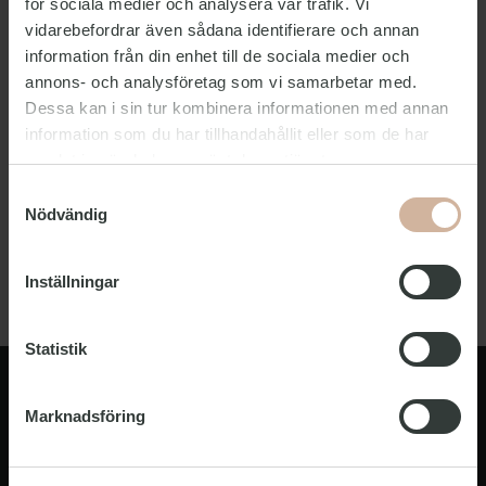
för sociala medier och analysera vår trafik. Vi
Ja
vidarebefordrar även sådana identifierare och annan
Kan jag hyra extra?
information från din enhet till de sociala medier och
Ja
annons- och analysföretag som vi samarbetar med.
Får jag ta med eget?
Dessa kan i sin tur kombinera informationen med annan
Nej
information som du har tillhandahållit eller som de har
samlat in när du har använt deras tjänster.
Visste du att vi tillhandahåller sängkläder och
Samtyckesval
Nödvändig
handdukar i en tygpåse som är tillverkad av
återvunna material? Tidigare delade vi ut
dem i plastpåsar.
Inställningar
Statistik
Marknadsföring