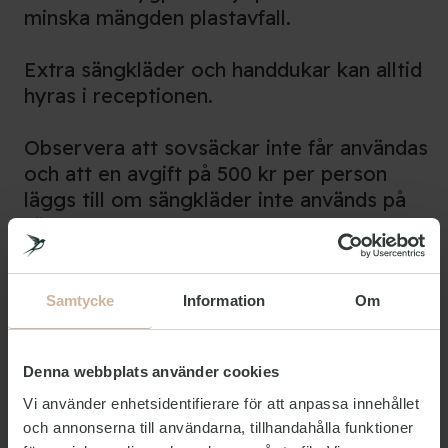
minska mängden plastavfall.
Extra sängkläder och handdukar kan alltid
hyras i receptionen.
Observera att sovsäckar inte får användas
och att en avgift på 500 kr per person
läggs till om sängkläder inte används på
sängarna.
Samtycke
Information
Om
Alltid inkluderat i priset
Denna webbplats använder cookies
Sängkläder
Vi använder enhetsidentifierare för att anpassa innehållet
Ja
och annonserna till användarna, tillhandahålla funktioner
Handduk