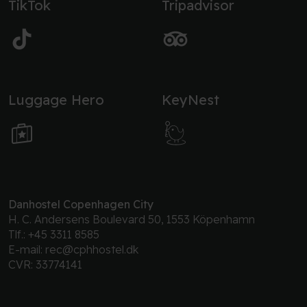
TikTok
Tripadvisor
Luggage Hero
KeyNest
Danhostel Copenhagen City
H. C. Andersens Boulevard 50, 1553 Köpenhamn
Tlf.:
+45 3311 8585
E-mail:
rec@cphhostel.dk
CVR: 33774141