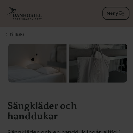
Meny
Tillbaka
Sängkläder och
handdukar
Sängkläder och en handduk ingår alltid i