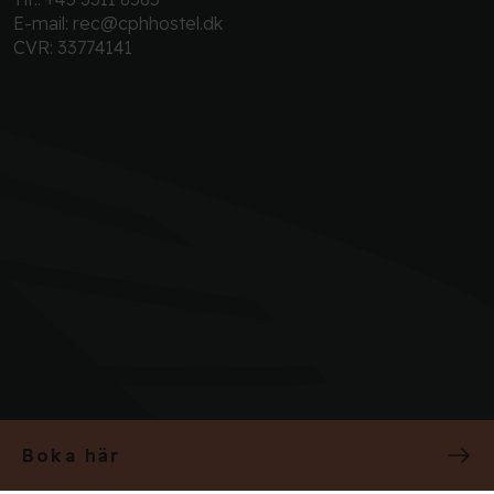
E-mail:
rec@cphhostel.dk
CVR: 33774141
Boka här