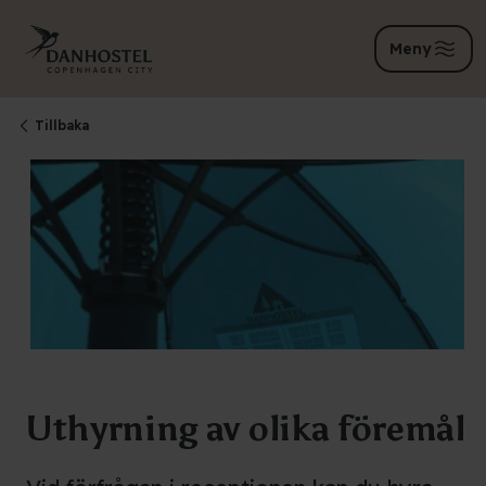
Meny
Tillbaka
Uthyrning av olika föremål