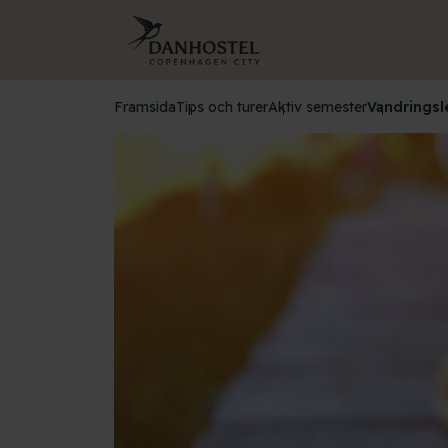
Framsida
Tips och turer
Aktiv semester
Vandringsl