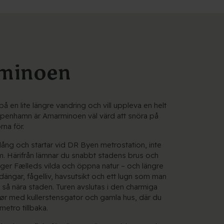
minoen
 en lite längre vandring och vill uppleva en helt
öpenhamn är Amarminoen väl värd att snöra på
na för.
lång och startar vid DR Byen metrostation, inte
um. Härifrån lämnar du snabbt stadens brus och
er Fælleds vilda och öppna natur – och längre
dängar, fågelliv, havsutsikt och ett lugn som man
g så nära staden. Turen avslutas i den charmiga
ør med kullerstensgator och gamla hus, där du
metro tillbaka.