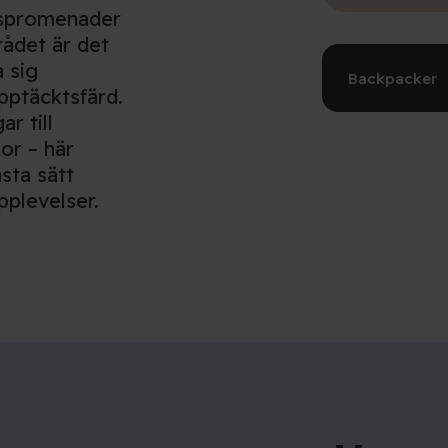
dspromenader
rådet är det
 sig
Backpacker
pptäcktsfärd.
r till
or – här
sta sätt
pplevelser.