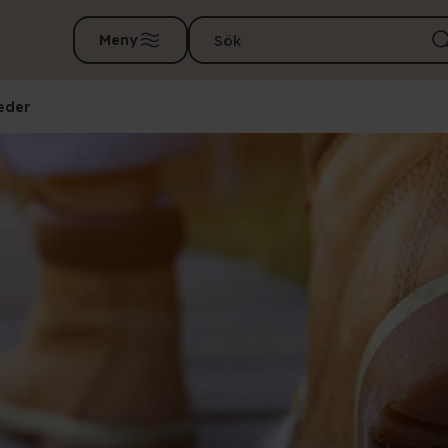
Meny
eder