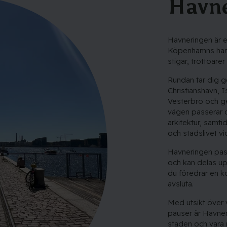
Havn
Havneringen är en
Köpenhamns hamn
stigar, trottoarer
Rundan tar dig
Christianshavn,
Vesterbro och ge
vägen passerar 
arkitektur, samt
och stadslivet vi
Havneringen pas
och kan delas upp
du föredrar en kor
avsluta.
Med utsikt över 
pauser är Havner
staden och vara 