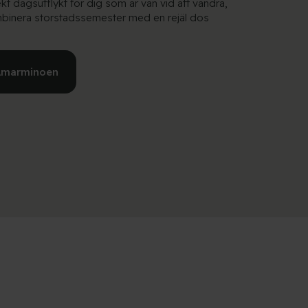
kt dagsutflykt för dig som är van vid att vandra,
ombinera storstadssemester med en rejäl dos
 Amarminoen