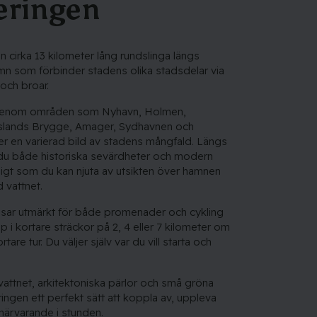
eringen
 cirka 13 kilometer lång rundslinga längs
 som förbinder stadens olika stadsdelar via
 och broar.
 genom områden som Nyhavn, Holmen,
 Islands Brygge, Amager, Sydhavnen och
r en varierad bild av stadens mångfald. Längs
du både historiska sevärdheter och modern
idigt som du kan njuta av utsikten över hamnen
d vattnet.
sar utmärkt för både promenader och cykling
 i kortare sträckor på 2, 4 eller 7 kilometer om
tare tur. Du väljer själv var du vill starta och
vattnet, arkitektoniska pärlor och små gröna
ingen ett perfekt sätt att koppla av, uppleva
närvarande i stunden.