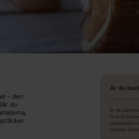
Är du bac
ad – den
 När du
Är du backpac
taljerna,
resa till Köpe
pptäcker
backpacker-si
praktisk infor