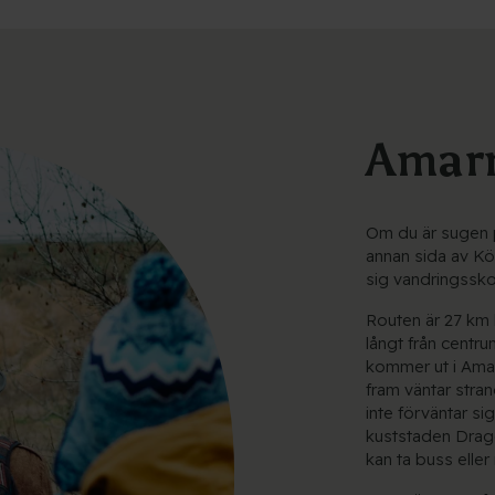
Amar
Om du är sugen på
annan sida av K
sig vandringsskor
Routen är 27 km 
långt från centr
kommer ut i Amag
fram väntar stran
inte förväntar si
kuststaden Drag
kan ta buss eller 