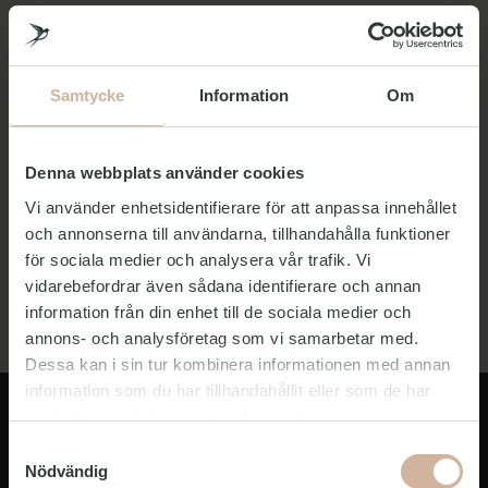
Tårnlekplatsen
Samtycke
Information
Om
Trafiklekplatsen
Denna webbplats använder cookies
Sinnehagen
Vi använder enhetsidentifierare för att anpassa innehållet
och annonserna till användarna, tillhandahålla funktioner
för sociala medier och analysera vår trafik. Vi
Vattenlekplatsen (sommar)
vidarebefordrar även sådana identifierare och annan
information från din enhet till de sociala medier och
annons- och analysföretag som vi samarbetar med.
Dessa kan i sin tur kombinera informationen med annan
information som du har tillhandahållit eller som de har
samlat in när du har använt deras tjänster.
Samtyckesval
Nödvändig