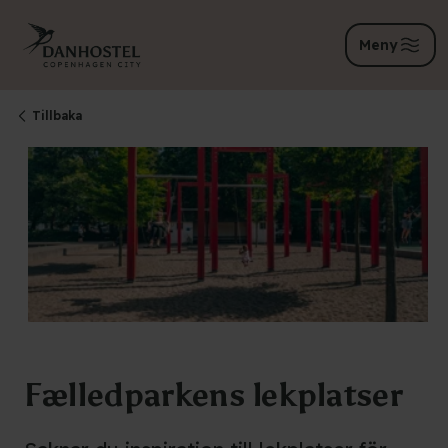
Meny
Tillbaka
Fælledparkens lekplatser