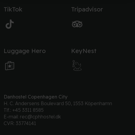
TikTok
Tripadvisor
Luggage Hero
KeyNest
Danhostel Copenhagen City
H. C. Andersens Boulevard 50, 1553 Köpenhamn
Tlf.:
+45 3311 8585
E-mail:
rec@cphhostel.dk
CVR: 33774141