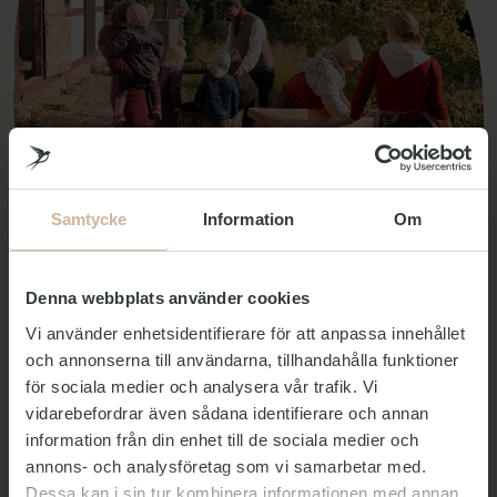
Samtycke
Information
Om
Denna webbplats använder cookies
Vi använder enhetsidentifierare för att anpassa innehållet
Foto: Frilandsmuseet
och annonserna till användarna, tillhandahålla funktioner
för sociala medier och analysera vår trafik. Vi
Upptäck historiens skatter
vidarebefordrar även sådana identifierare och annan
information från din enhet till de sociala medier och
annons- och analysföretag som vi samarbetar med.
På Frilandsmuseet kan du utforska över 50 historiska
Dessa kan i sin tur kombinera informationen med annan