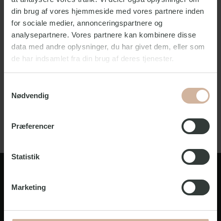
Ja
din brug af vores hjemmeside med vores partnere inden
Kan jeg leje ekstra?
for sociale medier, annonceringspartnere og
Ja
analysepartnere. Vores partnere kan kombinere disse
Må jeg tage eget med?
data med andre oplysninger, du har givet dem, eller som
Nej
de har indsamlet fra din brug af deres tjenester.
Vidste du, at vi udleverer linned og
Samtykkevalg
håndklæder i en mulepose, der er
Nødvendig
produceret af genanvendte materialer?
Førhen udleverede vi det i plastikposer.
Præferencer
Statistik
Marketing