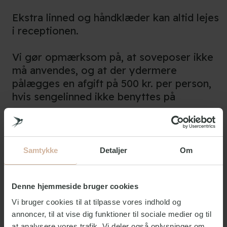
Ekstra linned og håndklæder kan altid lejes
i receptionen.
Vi gør opmærksom på, at soveposer ikke
må anvendes, og at der ydermere
pålægges en afgift på 500 kr. per person,
hvis sengelinned ikke benyttes på
sengene.
Samtykke
Detaljer
Om
Altid inkluderet i prisen
Denne hjemmeside bruger cookies
Sengelinned
Vi bruger cookies til at tilpasse vores indhold og
Ja
annoncer, til at vise dig funktioner til sociale medier og til
Håndklæde
at analysere vores trafik. Vi deler også oplysninger om