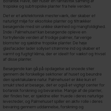
Botanisk Have, der huser en fantastisk samling af
tropiske og subtropiske planter fra hele verden.
Det er et arkitektonisk mesterværk, der skaber et
naturligt miljø for eksotiske planter og tiltrækker
besøgende med sin unikke skønhed og mangfoldighed.
Inde i Palmehuset kan besøgende opleve en
fortryllende verden af frodige palmer, farverige
blomster og sjældne tropiske planter. De høje
glasfacader lader sollyset strømme ind og skaber et
varmt og fugtigt klima, der er ideelt for vækst og trivsel
af disse planter.
Besøgende kan gå på opdagelse ad snoede stier
gennem de forskellige sektioner af huset og beundre
den spektakulære natur. Palmehuset er ikke kun et
smukt sted at besøge, det er også et vigtigt center for
botanisk forskning og bevarelse. Mange af de planter,
der findes her, er sjældne eller truede i deres naturlige
levesteder, og Palmehuset spiller en aktiv rolle i deres
bevaring gennem uddannelse, forskning og