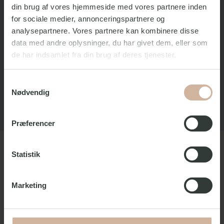
din brug af vores hjemmeside med vores partnere inden
uddannelse og formidling arbejder Botanisk Have aktivt
for at bevare truede plantearter og fremme
for sociale medier, annonceringspartnere og
bæredygtig forvaltning af naturressourcer.
analysepartnere. Vores partnere kan kombinere disse
data med andre oplysninger, du har givet dem, eller som
Botanisk Have er et populært rekreativt område, hvor
de har indsamlet fra din brug af deres tjenester.
folk kommer for at nyde freden og skønheden i naturen.
Med åbne græsplæner, hyggelige stier og smukke haver
er haven et ideelt sted for en afslappende gåtur, picnic
Samtykkevalg
Nødvendig
eller bare en stund med eftertænksomhed.
Præferencer
Statistik
Marketing