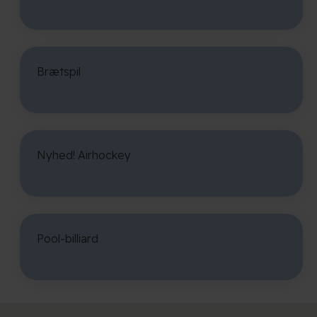
Brætspil
Nyhed! Airhockey
Pool-billiard