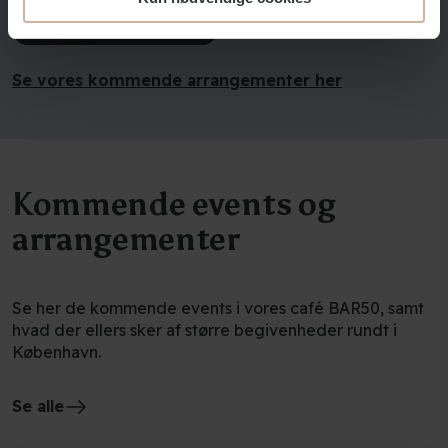
Læs mere om BAR50
Se vores kommende arrangementer her
Kommende events og
arrangementer
Se her de kommende events i vores café BAR50, samt
hvad der ellers sker af større begivenheder rundt i
København.
Se alle