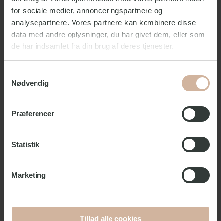
for sociale medier, annonceringspartnere og
analysepartnere. Vores partnere kan kombinere disse
data med andre oplysninger, du har givet dem, eller som
de har indsamlet fra din brug af deres tjenester.
Samtykkevalg
Nødvendig
Præferencer
Statistik
Bigbowl Valby
Marketing
Lige ved Valby st. ligger Big Bowl Valby. Bowlinghallen
har i alt 22 bowlingbaner.
Tillad alle cookies