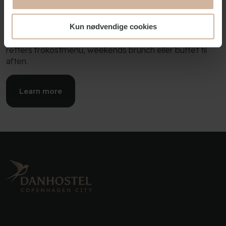
Nyd en drink for cocktailbaren eller kombiner bowlingen
med en bid mad i caféen.
Kun nødvendige cookies
Big Bowl har også en restaurant hvor du spise en 3-
retters frokostmenu, weekends brunch eller buffet til
aften.
Learn more