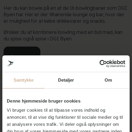
Her du kan bowle på en af de 16 bowlingbaner som DGI
Byen har. Her er der tilhørende lounge og bar, hvor der
er mulighed for at købe drikkevarer og snacks.
Ønsker du at kombinere bowling med en bid mad, kan
du spise også spise i DGI Byen.
Læs mere
Samtykke
Detaljer
Om
Denne hjemmeside bruger cookies
Vi bruger cookies til at tilpasse vores indhold og
annoncer, til at vise dig funktioner til sociale medier og til
at analysere vores trafik. Vi deler også oplysninger om
din brug af vores hjemmeside med vores partnere inden