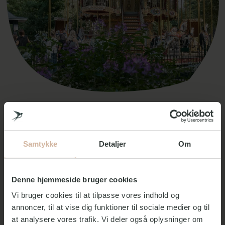
Foto: Lasse Salling
Forlystelsespark i hjertet af
Samtykke
Detaljer
Om
København
Denne hjemmeside bruger cookies
Forlystelser
Vi bruger cookies til at tilpasse vores indhold og
I haven er der over 30 forlystelser for både store og
annoncer, til at vise dig funktioner til sociale medier og til
små, vovehalse og dem, der foretrækker en mindre vild
oplevelse. Tivolis forlystelser spænder fra det ikoniske
at analysere vores trafik. Vi deler også oplysninger om