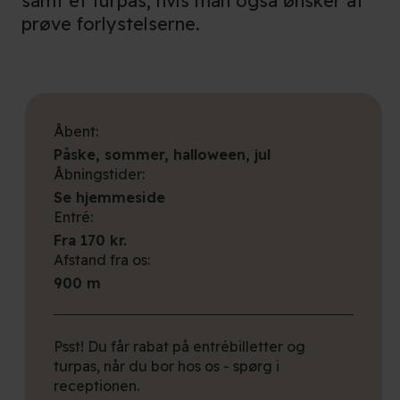
samt et turpas, hvis man også ønsker at
prøve forlystelserne.
Åbent:
Påske, sommer, halloween, jul
Åbningstider:
Se hjemmeside
Entré:
Fra 170 kr.
Afstand fra os:
900 m
Psst! Du får rabat på entrébilletter og
turpas, når du bor hos os - spørg i
receptionen.